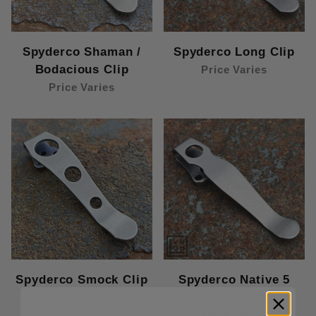
Spyderco::Sage 1 (6)
Spyderco::Sage 5 G10 (6)
Spyderco::Sage 5 LW (6)
Spyderco Shaman /
Spyderco Long Clip
Spyderco::Sage 5 Maxamet (6)
Bodacious Clip
Price Varies
Spyderco::Sage 6 (6)
Price Varies
Spyderco::Salt 2 (1)
Spyderco::Shaman (1)
Spyderco::Siren (6)
Spyderco::Slysz Bowie – Gen 2≤ (6)
Spyderco::Smock (4)
Spyderco::SpydieChef (6)
Spyderco::Squeak (6)
Spyderco::Stretch 2 FRN (1)
Spyderco::Stretch 2 G10 (10)
Spyderco::Stretch FRN (1)
Spyderco::Stretch G10 (8)
Spyderco Smock Clip
Spyderco Native 5
Spyderco::Subvert (1)
Standard Clip
Price Varies
Spyderco::Swayback (9)
Price Varies