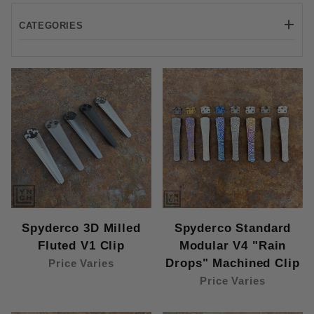
CATEGORIES
Blade HQ (6)
Boker (6)
Divo Knives (6)
Fox Knives (6)
Giant Mouse (6)
Ironfly (6)
Kubar (6)
Kunwu (6)
Luft Concepts (6)
MKM (6)
North Arms (6)
Spyderco 3D Milled
Spyderco Standard
Renegade Provisions Co. (6)
Fluted V1 Clip
Modular V4 "Rain
Spyderco (26)
Drops" Machined Clip
Price Varies
Tempest Knives (6)
Price Varies
Vosteed (6)
Zebralight (1)