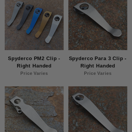
Spyderco::Pacific Salt 2 (1)
Spyderco::Para 3 (10)
Spyderco::Para 3 LW (6)
Spyderco::Paramilitary 2 (PM2) (12)
Spyderco::Paysan (1)
Spyderco::Persistence (1)
Spyderco::PITS (6)
Spyderco::Polestar (2)
Spyderco PM2 Clip -
Spyderco Para 3 Clip -
Spyderco::Police (10)
Right Handed
Right Handed
Spyderco::Police 4 (1)
Price Varies
Price Varies
Spyderco::Poliwog (6)
Spyderco::Raven 2 G10 (1)
Spyderco::Rescue 3 LW (1)
Spyderco::Resilience (2)
Spyderco::Resilience G10 (1)
Spyderco::Rhino (1)
Spyderco::Roadie XL (6)
Spyderco::RockJumper (Rock Jumper) (1)